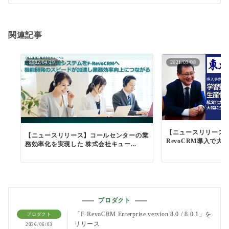
ョ
ン
関連記事
2022/04/29
2021/09/08
【ニュースリリース】
【ニュースリリース】コールセンターの業
RevoCRM導入で大幅
務効率化を実現した 株式会社キュー...
プロダクト
「F-RevoCRM Enterprise version 8.0 / 8.0.1」を
プロダクト
リリース
2026/06/03