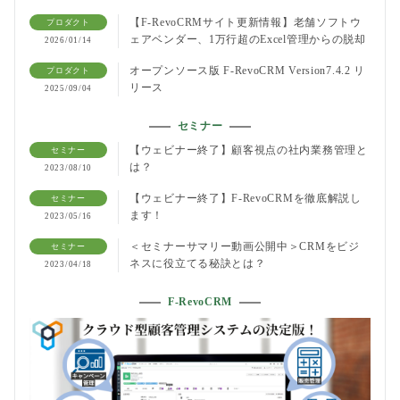
【F-RevoCRMサイト更新情報】老舗ソフトウ
プロダクト
ェアベンダー、1万行超のExcel管理からの脱却
2026/01/14
オープンソース版 F-RevoCRM Version7.4.2 リ
プロダクト
リース
2025/09/04
セミナー
【ウェビナー終了】顧客視点の社内業務管理と
セミナー
は？
2023/08/10
【ウェビナー終了】F-RevoCRMを徹底解説し
セミナー
ます！
2023/05/16
＜セミナーサマリー動画公開中＞CRMをビジ
セミナー
ネスに役立てる秘訣とは？
2023/04/18
F-RevoCRM