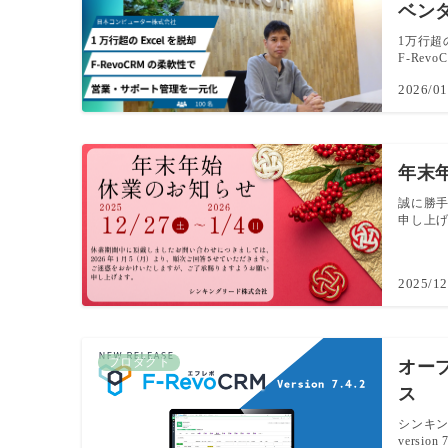
ベンダ
1万行超
F-Rev
2026/01
年末
誠に勝
申し上げま
2025/12
プロダクト
オープン
ス
シンキン
version 