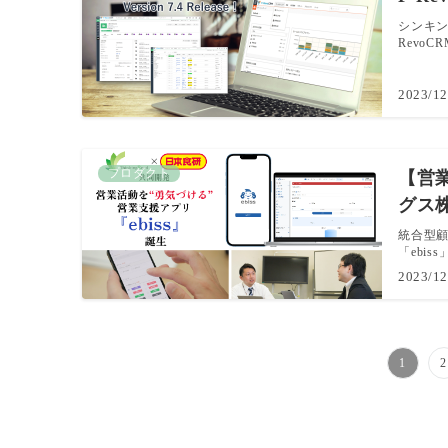
シンキン
RevoC
2023/12
プロダクト
【営
グス
統合型顧
「ebis
2023/12
投
1
2
稿
の