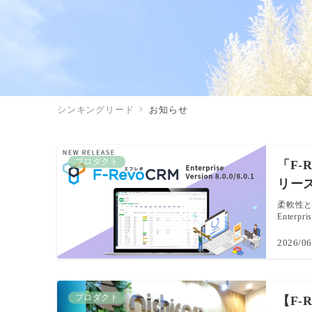
シンキングリード
お知らせ
プロダクト
「F-Re
リー
柔軟性と
Enterpris
2026/06
プロダクト
【F-