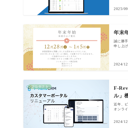
2025/09
年末
誠に勝
申し上げま
2024/12
プロダクト
F-R
ル」
近年、
オンライ
2024/12