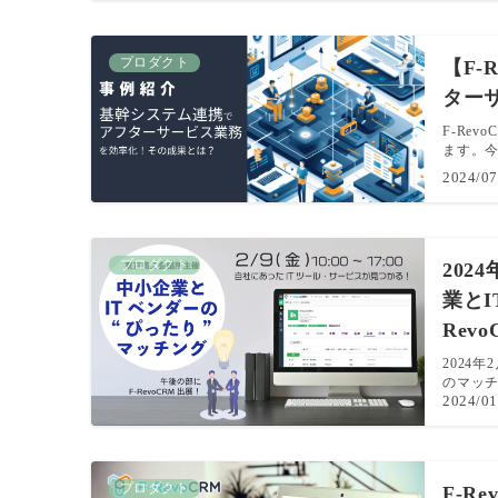
プロダクト
【F-
ター
F-Re
ます。今
2024/07
プロダクト
202
業とI
Rev
2024
のマッチ
2024/01
プロダクト
F-Re