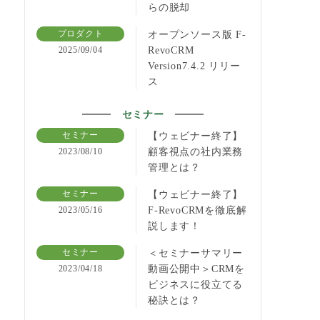
らの脱却
オープンソース版 F-
プロダクト
RevoCRM
2025/09/04
Version7.4.2 リリー
ス
セミナー
【ウェビナー終了】
セミナー
顧客視点の社内業務
2023/08/10
管理とは？
【ウェビナー終了】
セミナー
F-RevoCRMを徹底解
2023/05/16
説します！
＜セミナーサマリー
セミナー
動画公開中＞CRMを
2023/04/18
ビジネスに役立てる
秘訣とは？