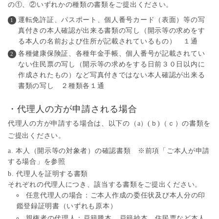
の①、②いずれかの種類の書類をご提出ください。
運転免許証、パスポート、個人番号カード（表面）等の写
真付きの本人確認が出来る書類の写し（開示等の求めをす
る本人の名前および住所が記載されているもの） １通
各種健康保険証、各種年金手帳、個人番号が記載されてい
ない住民票の写し（開示等の求めをする日前３０日以内に
作成されたもの）など写真付きではない本人確認が出来る
書類の写し ２種類各１通
・代理人の方が申請される場合
代理人の方が申請する場合は、以下の（a）(ｂ)（ｃ）の書類を
ご提出ください。
本人（開示等の対象者）の確認書類 ※前項「ご本人が申請
する場合」を参照
代理人を証明する書類
それぞれの代理人につき、該当する書類をご提出ください。
任意代理人の場合：ご本人作成の委任状及び本人分の印
鑑登録証明書（いずれも原本）
親権者の代理人：戸籍謄本、戸籍抄本、住民票など本人