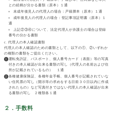
との続柄が分かる書類（原本）１通
未成年後見人の代理人の場合：戸籍謄本（原本）１通
成年後見人の代理人の場合：登記事項証明書（原本）１
通
上記②③④について、法定代理人が弁護士の場合は登録
番号の分かる書類
代理人の本人確認書類
代理人の本人確認のための書類として、以下の①、②いずれか
の種類の書類をご提出ください。
運転免許証、パスポート、個人番号カード（表面）等の写真
付きの本人確認が出来る書類の写し（代理人の名前および住
所が記載されているもの） １通
各種健康保険証、各種年金手帳、個人番号が記載されていな
い住民票の写し（開示等の求めをする日前３０日以内に作成
されたもの）など写真付きではない代理人の本人確認が出来
る書類の写し ２種類各１通
２．
手数料