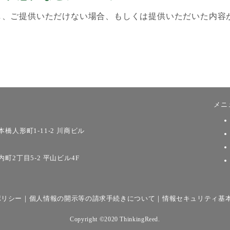
し、ご提供いただけない場合、もしくは提供いただいた内容
メニ
本橋人形町1-11-2 川商ビル
内町2丁目5-2 平山ビル4F
ポリシー
｜
個人情報の開示等の請求手続きについて
｜
情報セキュリティ基
Copyright ©2020 ThinkingReed.